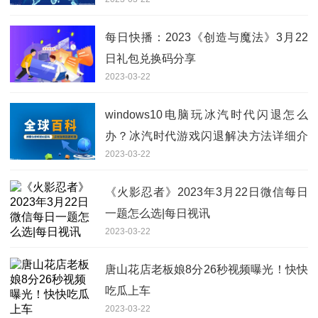
每日快播：2023《创造与魔法》3月22
日礼包兑换码分享
2023-03-22
windows10电脑玩冰汽时代闪退怎么
办？冰汽时代游戏闪退解决方法详细介
2023-03-22
绍
《火影忍者》2023年3月22日微信每日
一题怎么选|每日视讯
2023-03-22
唐山花店老板娘8分26秒视频曝光！快快
吃瓜上车
2023-03-22