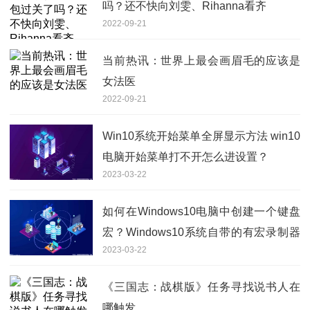
吗？还不快向刘雯、Rihanna看齐
2022-09-21
当前热讯：世界上最会画眉毛的应该是
女法医
2022-09-21
Win10系统开始菜单全屏显示方法 win10
电脑开始菜单打不开怎么进设置？
2023-03-22
如何在Windows10电脑中创建一个键盘
宏？Windows10系统自带的有宏录制器
2023-03-22
吗？
《三国志：战棋版》任务寻找说书人在
哪触发