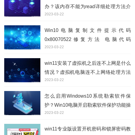
办？该内存不能为read详细处理方法介
2023-03-22
绍
Win10电脑复制文件提示代码
0x80070522修复方法 电脑代码
2023-03-22
0x80070522怎么办？
win11安装了虚拟机之后连不上网是什么
情况？虚拟机电脑连不上网络处理方法
2023-03-22
分享
怎么启用Windows10系统勒索软件保
护？Win10电脑开启勒索软件保护功能操
2023-03-22
作方法
win11专业版设置开机密码和锁屏密码教