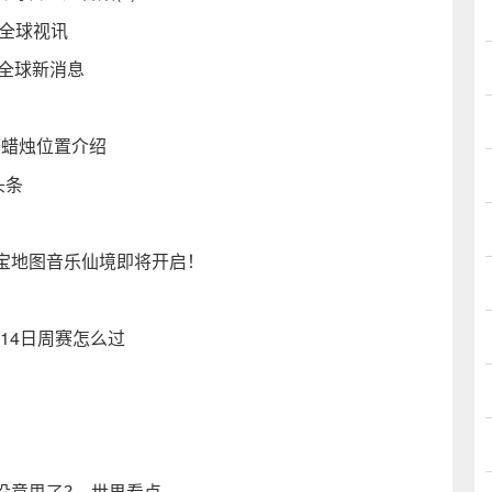
-全球视讯
 全球新消息
季节蜡烛位置介绍
头条
宝地图音乐仙境即将开启！
月14日周赛怎么过
没意思了？_世界看点