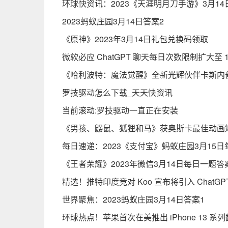
环球快资讯：2023《天涯明月刀手游》3月1
2023蚂蚁庄园3月14日答案2
《原神》2023年3月14日礼包兑换码领取
微软必应 ChatGPT 聊天每日次数限制扩大至 1
《哈利波特：魔法觉醒》全新光辉伙伴卡斯内
罗技驱动怎么下载_天天快资讯
当前滚动:罗技驱动一直正在安装
《男孩、鼹鼠、狐狸和马》获奥斯卡最佳动画
每日速递：2023《支付宝》蚂蚁庄园3月15日每
《王者荣耀》2023年微信3月14日每日一题答
精选！推特印度竞对 Koo 宣布将引入 Chat
世界聚焦：2023蚂蚁庄园3月14日答案1
环球热点！苹果首次在美推出 iPhone 13 系列翻