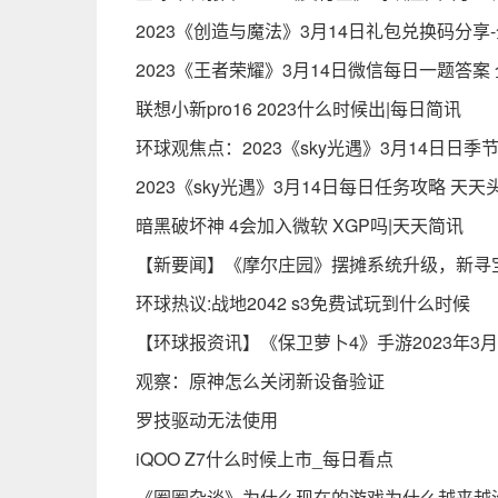
2023《创造与魔法》3月14日礼包兑换码分享
2023《王者荣耀》3月14日微信每日一题答案
联想小新pro16 2023什么时候出|每日简讯
环球观焦点：2023《sky光遇》3月14日日
2023《sky光遇》3月14日每日任务攻略 天天
暗黑破坏神 4会加入微软 XGP吗|天天简讯
【新要闻】《摩尔庄园》摆摊系统升级，新寻
环球热议:战地2042 s3免费试玩到什么时候
【环球报资讯】《保卫萝卜4》手游2023年3
观察：原神怎么关闭新设备验证
罗技驱动无法使用
iQOO Z7什么时候上市_每日看点
《圈圈杂谈》为什么现在的游戏为什么越来越