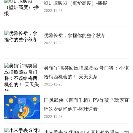
壁炉取暖器（壁炉高度）-播报
2022-11-28
优雅长裙，拿捏你的整个秋冬
2022-11-28
吴镇宇搞笑回应撞脸墨西哥门将：不该
给梅西机会的！-天天头条
2022-11-28
国风武侠《百面千相》PV诈骗？玩家直
呼这次错怪他了-环球速看
2022-11-28
小米手表 S2和Buds 4 耳机价格曝光，约