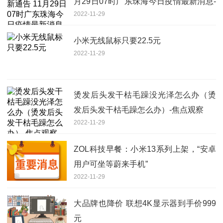
月29日07时广东珠海今日疫情最新消息-
2022-11-29
全球新动态
小米无线鼠标只要22.5元
2022-11-29
烫发后头发干枯毛躁没光泽怎么办（烫
发后头发干枯毛躁怎么办）-焦点观察
2022-11-29
ZOL科技早餐：小米13系列上架，“安卓
用户可坐等蔚来手机”
2022-11-29
大品牌也降价 联想4K显示器到手价999
元