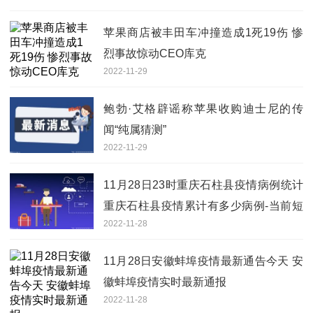
苹果商店被丰田车冲撞造成1死19伤 惨
烈事故惊动CEO库克
2022-11-29
鲍勃·艾格辟谣称苹果收购迪士尼的传
闻“纯属猜测”
2022-11-29
11月28日23时重庆石柱县疫情病例统计
重庆石柱县疫情累计有多少病例-当前短
2022-11-28
讯
11月28日安徽蚌埠疫情最新通告今天 安
徽蚌埠疫情实时最新通报
2022-11-28