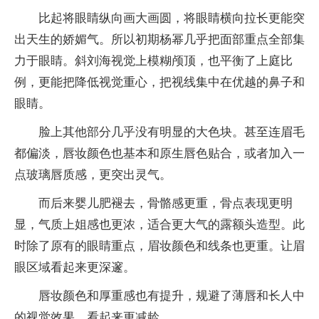
比起将眼睛纵向画大画圆，将眼睛横向拉长更能突
出天生的娇媚气。所以初期杨幂几乎把面部重点全部集
力于眼睛。斜刘海视觉上模糊颅顶，也平衡了上庭比
例，更能把降低视觉重心，把视线集中在优越的鼻子和
眼睛。
脸上其他部分几乎没有明显的大色块。甚至连眉毛
都偏淡，唇妆颜色也基本和原生唇色贴合，或者加入一
点玻璃唇质感，更突出灵气。
而后来婴儿肥褪去，骨骼感更重，骨点表现更明
显，气质上姐感也更浓，适合更大气的露额头造型。此
时除了原有的眼睛重点，眉妆颜色和线条也更重。让眉
眼区域看起来更深邃。
唇妆颜色和厚重感也有提升，规避了薄唇和长人中
的视觉效果，看起来更减龄。