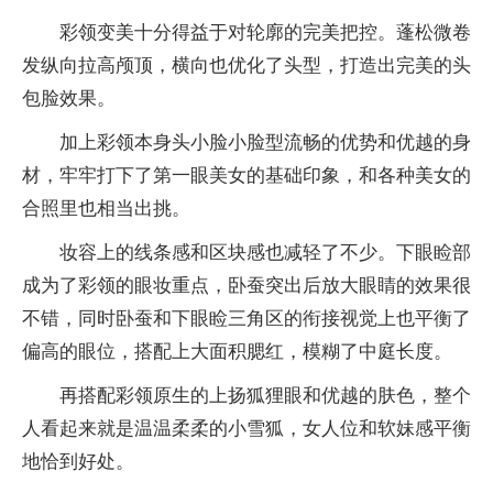
彩领变美十分得益于对轮廓的完美把控。蓬松微卷
发纵向拉高颅顶，横向也优化了头型，打造出完美的头
包脸效果。
加上彩领本身头小脸小脸型流畅的优势和优越的身
材，牢牢打下了第一眼美女的基础印象，和各种美女的
合照里也相当出挑。
妆容上的线条感和区块感也减轻了不少。下眼睑部
成为了彩领的眼妆重点，卧蚕突出后放大眼睛的效果很
不错，同时卧蚕和下眼睑三角区的衔接视觉上也平衡了
偏高的眼位，搭配上大面积腮红，模糊了中庭长度。
再搭配彩领原生的上扬狐狸眼和优越的肤色，整个
人看起来就是温温柔柔的小雪狐，女人位和软妹感平衡
地恰到好处。