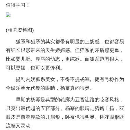
值得学习！
(相关资料图)
狐系和猫系的其实都带有明显的上扬感，也都容易
有细长眼形带来的天生娇媚感。但猫系的矛盾感更重，
比如婴儿肥、厚唇的幼态，更纯欲。而狐系范围很大，
可以更媚，也可以更锋利。
提到内娱狐系美女，不得不提杨幂。拥有号称作为
全娱乐圈无代餐的眼睛，杨幂真的很灵。
早期的杨幂是典型的轮廓为五官让路的妆容风格，
只突出最优越的五官部分。杨幂的眼睛走势略上扬，双
眼皮是前窄厚款的开扇形，卧蚕也很明显。桃花眼形既
流畅又灵动。