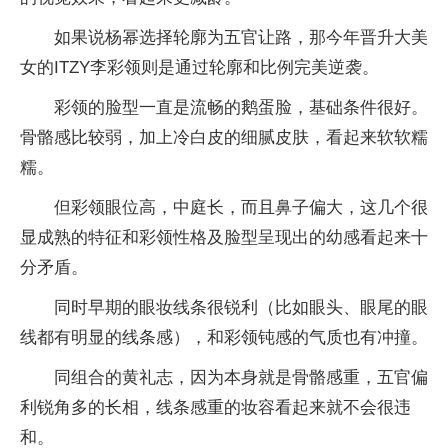
如果说杨幂选择轮廓为五官让路，那今年晋升大美
女的ITZY李彩领则是通过轮廓和比例完美逆袭。
彩领的脸型一直是流畅的鹅蛋脸，基础条件很好。
骨骼感比较弱，加上冷白皮的细腻皮肤，看起来软软糯
糯。
但彩领眼位高，中庭长，而且鼻子偏大，这几个很
显成熟的特征和彩领性格及脸型呈现出的幼感看起来十
分矛盾。
同时早期的眼妆线条很锐利（比如眼头、眼尾的眼
线都有明显的线条感），和彩领钝感的气质也有冲撞。
同组合的黄礼志，因为本身就是骨骼感重，五官偏
利锐角多的长相，线条感重的妆容看起来就不会很违
和。