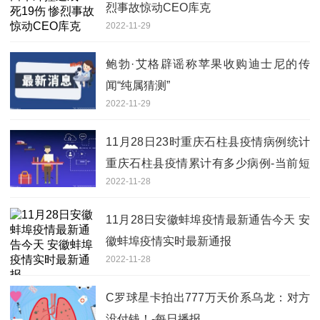
烈事故惊动CEO库克
2022-11-29
鲍勃·艾格辟谣称苹果收购迪士尼的传
闻“纯属猜测”
2022-11-29
11月28日23时重庆石柱县疫情病例统计
重庆石柱县疫情累计有多少病例-当前短
2022-11-28
讯
11月28日安徽蚌埠疫情最新通告今天 安
徽蚌埠疫情实时最新通报
2022-11-28
C罗球星卡拍出777万天价系乌龙：对方
没付钱！-每日播报