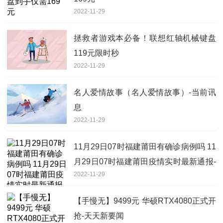
2022-11-29
拯救者游戏本必备！联想红轴机械键盘
119元限时秒
2022-11-29
名人爱情故事（名人爱情故事）-当前讯
息
2022-11-29
11月29日07时福建莆田有确诊病例吗 11
月29日07时福建莆田疫情实时最新通报-
2022-11-29
每日快讯
【手慢无】9499元 华硕RTX4080正式开
抢-天天新要闻