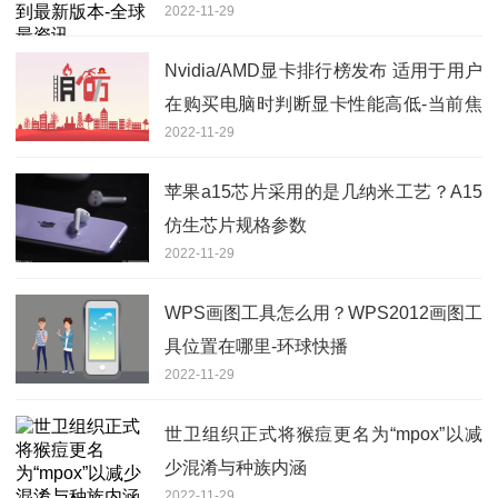
2022-11-29
Nvidia/AMD显卡排行榜发布 适用于用户
在购买电脑时判断显卡性能高低-当前焦
2022-11-29
点
苹果a15芯片采用的是几纳米工艺？A15
仿生芯片规格参数
2022-11-29
WPS画图工具怎么用？WPS2012画图工
具位置在哪里-环球快播
2022-11-29
世卫组织正式将猴痘更名为“mpox”以减
少混淆与种族内涵
2022-11-29